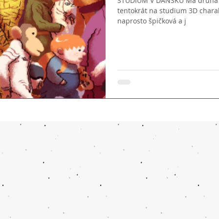
STUDIUM V DÁNSKU Má druhá cesta za studiem do TAW v Dánsku,
tentokrát na studium 3D charak
naprosto špičková a j