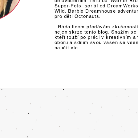
celovečerním filmu od Warner Bro
Super-Pets, seriál od DreamWorks
Wild, Barbie Dreamhouse adventur
pro děti Octonauts.
Ráda lidem předávám zkušenosti
nejen skrze tento blog. Snažím se
kteří touží po práci v kreativním 
oboru a sdílím svou vášeň se všema
naučit víc.