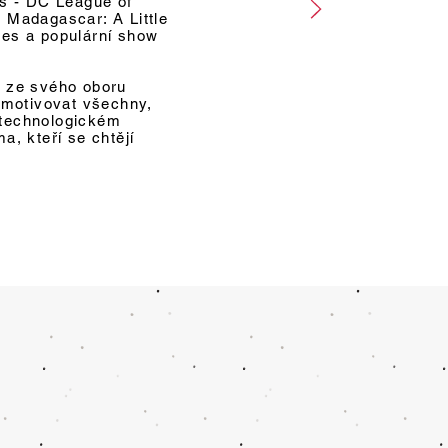
s - DC League of
 Madagascar: A Little
es a populární show
 ze svého oboru
 motivovat všechny,
a technologickém
, kteří se chtějí