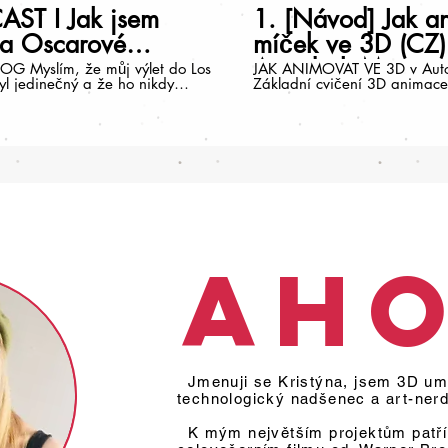
ST I Jak jsem
1. [Návod] Jak a
la Oscarové
míček ve 3D (CZ)
ry
Autodesk Maya
G Myslím, že můj výlet do Los
JAK ANIMOVAT VE 3D v Aut
yl jedinečný a že ho nikdy
Základní cvičení 3D animace:
tu jsem ho
bouncing in place, no decay 
la nejdříve do článku, ale pak
_________________ Tutoriál 
kla, zkusím to nahrát v audio
Blog o animaci: http://www.k
ť z toho mají něco i lidé, kteří
artworks.com/animationblog
nečtou (Já také rádši
____________________ Rig: U
m audio knížky, třeba na cestě
Rig Program: Autodesk Maya 2
dy mám unavené oči). Je to
animovat
 jsem podobný formát udělala,
ik nesmějte :D Odkaz na
ttps://www.kiki-
com/single-post/OSCARS-
Ah
MWORKS Instagram:
ww.instagram.com/kiki_k_h/
blog: https://www.kiki-
com/animationblog
Jmenuji se Kristýna, jsem 3D umě
technologický nadšenec a art-ner
K mým největším projektům patří