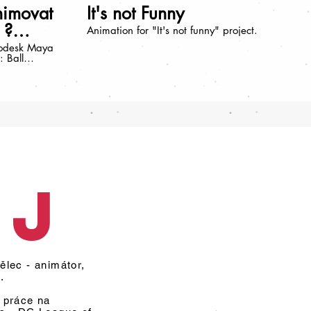
nimovat
It's not Funny
 ?
Animation for "It's not funny" project.
odesk Maya
 Ball
(loop)
v Češtině
iki-
ltimate Ball
016 Ako
oj
lec - animátor,
d.
 práce na