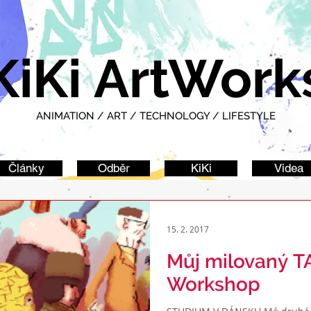
KiKi ArtWork
ANIMATION / ART / TECHNOLOGY / LIFESTYLE
Články
Odběr
KiKi
Videa
15. 2. 2017
Můj milovaný T
Workshop